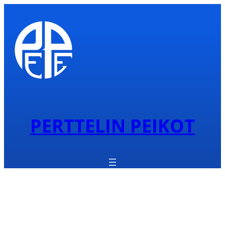
PERTTELIN PEIKOT
Perjantairasteilla 3.7.
erittäin vaikea 3,3 km