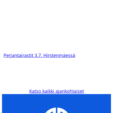
Seuraavilla Perjantairasteilla 3.7. Juvankosken
Hirstenmäessä on normaaliratojen lisäksi tarjolla
erittäin vaikea 3,3 km rata. Kaikki kartat ovat
mittakaavassa 1:7500, mutta 3,3 km rataa on pieni
määrä saatavilla myös mittakaavassa 1:5000. Lue
lisää Peikkorastien kisasivujen jutusta
”
Perjantairastit 3.7. Hirstenmäessä
”
Katso kaikki ajankohtaiset