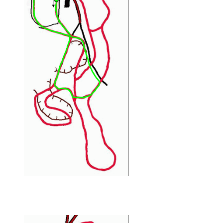
1,6 km kilpareitti