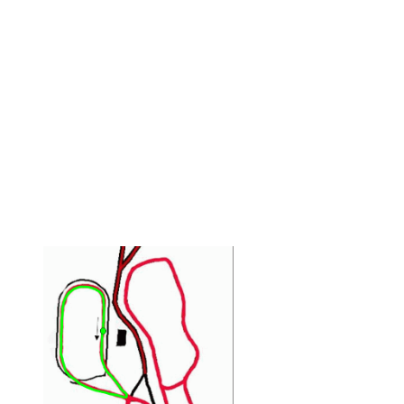
Inkereen hiihtostadionin
(Tortosmäentie 9, 25190
Pertteli) kilpailuissa
käytettävät reitit
0,5 km kilpareitti