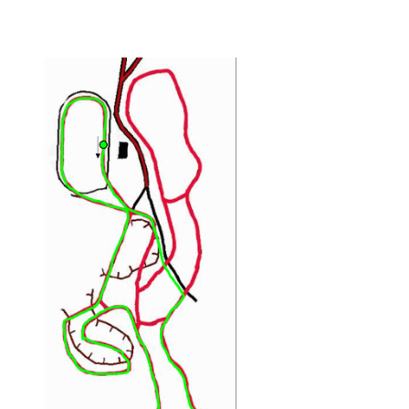
2,0 km kilpareitti